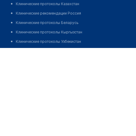
Клинические протоколы Казахстан
Клинические рекомендации Россия
Клинические протоколы Беларусь
Клинические протоколы Кыргызстан
Клинические протоколы Узбекистан
Клинические протоколы диагностики и лечения
Аптека ИП "Калтаева"
Обзоры мировой медицинской периодики
Позвонить
Заболевания: обзорные статьи
Новости здравоохранения
Медикаменты
Лабораторные показатели
Медицинские термины
Мобильные приложения
клиникам
МИС для клиники