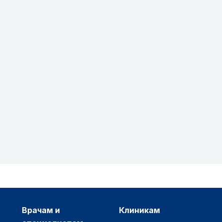
врачам и
клиникам