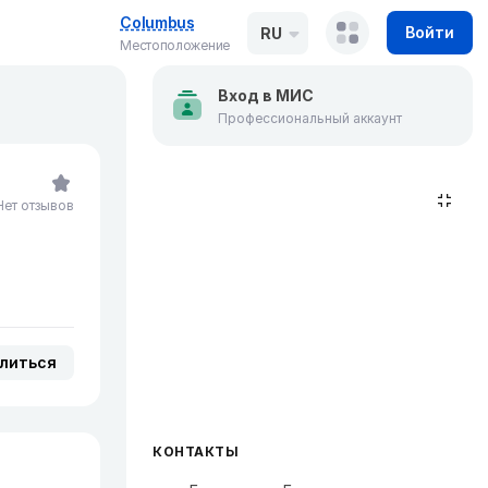
Columbus
Войти
RU
Местоположение
Вход в МИС
Профессиональный аккаунт
Нет отзывов
литься
КОНТАКТЫ