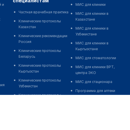
специалистам
й и
МИС для клиники
Частная врачебная практика
МИС для клиники в
к
Казахстане
Клинические протоколы
Казахстан
МИС для клиники в
Узбекистане
Клинические рекомендации
Россия
МИС для клиники в
Кыргызстане
Клинические протоколы
Беларусь
МИС для стоматологии
Клинические протоколы
МИС для клиники ВРТ,
Кыргызстан
центра ЭКО
Клинические протоколы
МИС для стационара
ния
Узбекистан
Программа для аптеки
Клинические протоколы
Автоматизация блока
диагностики и лечения
питания
Обзоры мировой
Реклама и продвижение
медицинской периодики
клиник
Заболевания: обзорные
Разработка сайта клиники