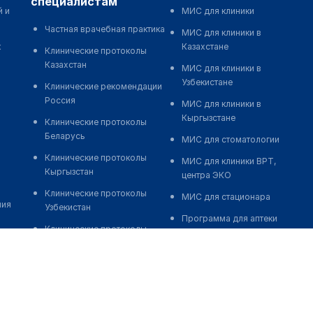
специалистам
й и
МИС для клиники
Частная врачебная практика
МИС для клиники в
к
Казахстане
Клинические протоколы
Казахстан
МИС для клиники в
Узбекистане
Клинические рекомендации
Россия
МИС для клиники в
Кыргызстане
Клинические протоколы
Беларусь
МИС для стоматологии
Клинические протоколы
МИС для клиники ВРТ,
Кыргызстан
центра ЭКО
Клинические протоколы
МИС для стационара
ния
Узбекистан
Программа для аптеки
Клинические протоколы
Автоматизация блока
диагностики и лечения
питания
Обзоры мировой
Реклама и продвижение
медицинской периодики
клиник
Заболевания: обзорные
Разработка сайта клиники