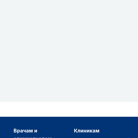
врачам и
клиникам