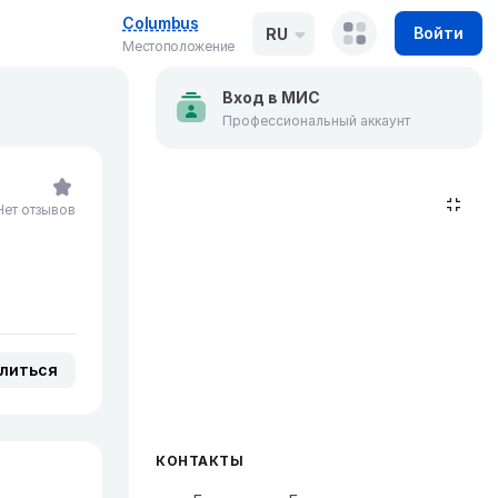
Columbus
Войти
RU
Местоположение
Вход в МИС
Профессиональный аккаунт
Нет отзывов
литься
КОНТАКТЫ