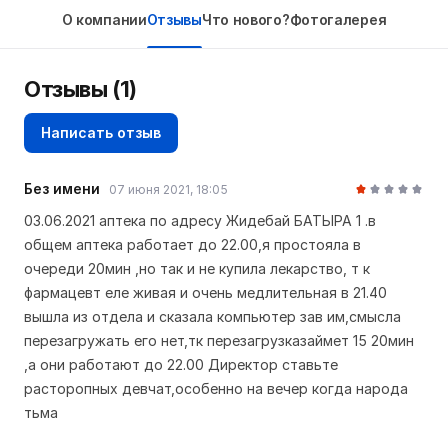
О компании
Отзывы
Что нового?
Фотогалерея
Отзывы (1)
Написать отзыв
Без имени
07 июня 2021, 18:05
03.06.2021 аптека по адресу Жидебай БАТЫРА 1 .в
общем аптека работает до 22.00,я простояла в
очереди 20мин ,но так и не купила лекарство, т к
фармацевт еле живая и очень медлительная в 21.40
вышла из отдела и сказала компьютер зав им,смысла
перезагружать его нет,тк перезагрузказаймет 15 20мин
,а они работают до 22.00 Директор ставьте
расторопных девчат,особенно на вечер когда народа
тьма