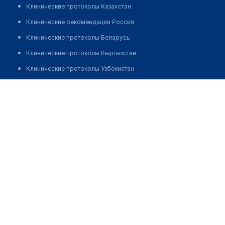
Клинические протоколы Казахстан
Клинические рекомендации Россия
Клинические протоколы Беларусь
Клинические протоколы Кыргызстан
Клинические протоколы Узбекистан
Клинические протоколы диагностики и лечения
Аптека "ЭКОНОМЬ" на Уалиханова
Обзоры мировой медицинской периодики
Позвонить
Заболевания: обзорные статьи
Новости здравоохранения
Медикаменты
Лабораторные показатели
Медицинские термины
Мобильные приложения
клиникам
МИС для клиники