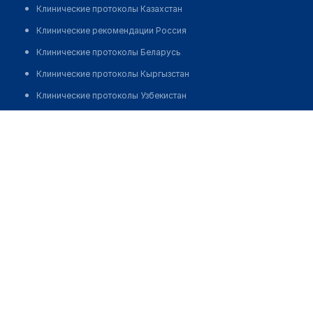
Клинические протоколы Казахстан
Клинические рекомендации Россия
Клинические протоколы Беларусь
Клинические протоколы Кыргызстан
Клинические протоколы Узбекистан
Клинические протоколы диагностики и лечения
Аптека "120/80" на Уалиханова
Обзоры мировой медицинской периодики
Позвонить
Заболевания: обзорные статьи
Новости здравоохранения
Медикаменты
Лабораторные показатели
Медицинские термины
Мобильные приложения
клиникам
МИС для клиники