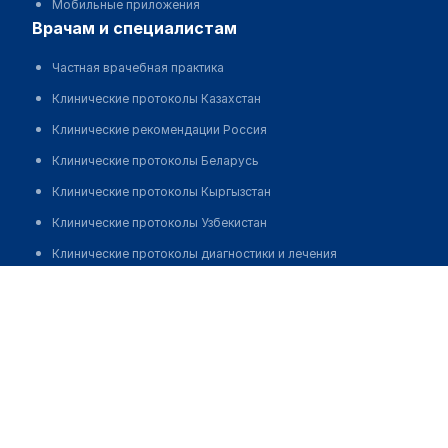
Мобильные приложения
врачам и специалистам
Частная врачебная практика
Клинические протоколы Казахстан
Клинические рекомендации Россия
Клинические протоколы Беларусь
Клинические протоколы Кыргызстан
Клинические протоколы Узбекистан
Клинические протоколы диагностики и лечения
Аптека "120/80" на Уалиханова
Обзоры мировой медицинской периодики
Заболевания: обзорные статьи
Позвонить
Новости здравоохранения
Медикаменты
Лабораторные показатели
Медицинские термины