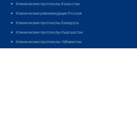
Клинические протоколы Казахстан
Клинические рекомендации Россия
Клинические протоколы Беларусь
Клинические протоколы Кыргызстан
Клинические протоколы Узбекистан
Клинические протоколы диагностики и лечения
Салон медтехники №41 "МЕДПРОСТОР"
Обзоры мировой медицинской периодики
Позвонить
Заболевания: обзорные статьи
Новости здравоохранения
Медикаменты
Лабораторные показатели
Медицинские термины
Мобильные приложения
клиникам
МИС для клиники