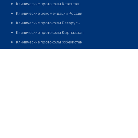
Клинические протоколы Казахстан
Клинические рекомендации Россия
Клинические протоколы Беларусь
Клинические протоколы Кыргызстан
Клинические протоколы Узбекистан
Клинические протоколы диагностики и лечения
Салон медтехники №41 "МЕДПРОСТОР"
Обзоры мировой медицинской периодики
Позвонить
Заболевания: обзорные статьи
Новости здравоохранения
Медикаменты
Лабораторные показатели
Медицинские термины
Мобильные приложения
клиникам
МИС для клиники