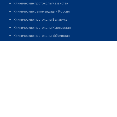
Клинические протоколы Казахстан
Клинические рекомендации Россия
Клинические протоколы Беларусь
Клинические протоколы Кыргызстан
Клинические протоколы Узбекистан
Клинические протоколы диагностики и лечения
Аптека №176 "БЕЛФАРМАЦИЯ"
Обзоры мировой медицинской периодики
Позвонить
Заболевания: обзорные статьи
Новости здравоохранения
Медикаменты
Лабораторные показатели
Медицинские термины
Мобильные приложения
клиникам
МИС для клиники