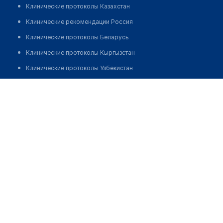
Клинические протоколы Казахстан
Клинические рекомендации Россия
Клинические протоколы Беларусь
Клинические протоколы Кыргызстан
Клинические протоколы Узбекистан
Клинические протоколы диагностики и лечения
Аптека №176 "БЕЛФАРМАЦИЯ"
Обзоры мировой медицинской периодики
Позвонить
Заболевания: обзорные статьи
Новости здравоохранения
Медикаменты
Лабораторные показатели
Медицинские термины
Мобильные приложения
клиникам
МИС для клиники