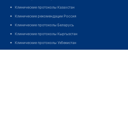
Клинические протоколы Казахстан
Клинические рекомендации Россия
Клинические протоколы Беларусь
Клинические протоколы Кыргызстан
Клинические протоколы Узбекистан
Клинические протоколы диагностики и лечения
Аптека на Гагарина 181
Обзоры мировой медицинской периодики
Позвонить
Заболевания: обзорные статьи
Новости здравоохранения
Медикаменты
Лабораторные показатели
Медицинские термины
Мобильные приложения
клиникам