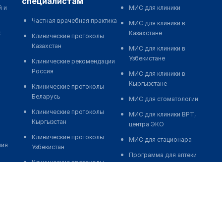
специалистам
й и
МИС для клиники
Частная врачебная практика
МИС для клиники в
к
Казахстане
Клинические протоколы
Казахстан
МИС для клиники в
Узбекистане
Клинические рекомендации
Россия
МИС для клиники в
Кыргызстане
Клинические протоколы
Беларусь
МИС для стоматологии
Клинические протоколы
МИС для клиники ВРТ,
Кыргызстан
центра ЭКО
Клинические протоколы
МИС для стационара
ния
Узбекистан
Программа для аптеки
Клинические протоколы
Автоматизация блока
диагностики и лечения
питания
Обзоры мировой
Реклама и продвижение
медицинской периодики
клиник
Заболевания: обзорные
Разработка сайта клиники