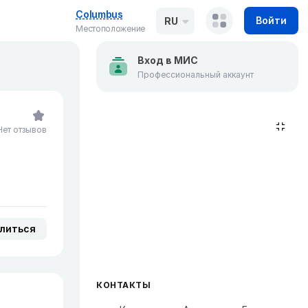
Columbus
Войти
RU
Местоположение
Вход в МИС
Профессиональный аккаунт
Нет отзывов
литься
КОНТАКТЫ