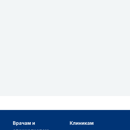
врачам и
клиникам