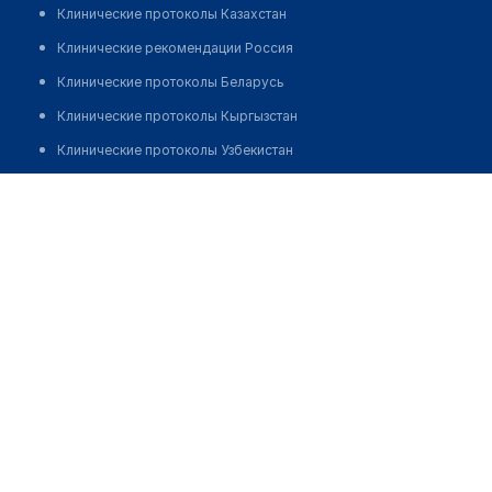
Клинические протоколы Казахстан
Клинические рекомендации Россия
Клинические протоколы Беларусь
Клинические протоколы Кыргызстан
Клинические протоколы Узбекистан
Клинические протоколы диагностики и лечения
Аптека №8/3 "БЕЛФАРМАЦИЯ"
Обзоры мировой медицинской периодики
Позвонить
Заболевания: обзорные статьи
Новости здравоохранения
Медикаменты
Лабораторные показатели
Медицинские термины
Мобильные приложения
клиникам
МИС для клиники