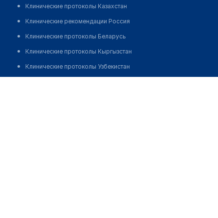
Клинические протоколы Казахстан
Клинические рекомендации Россия
Клинические протоколы Беларусь
Клинические протоколы Кыргызстан
Клинические протоколы Узбекистан
Клинические протоколы диагностики и лечения
Аптека №8/3 "БЕЛФАРМАЦИЯ"
Обзоры мировой медицинской периодики
Позвонить
Заболевания: обзорные статьи
Новости здравоохранения
Медикаменты
Лабораторные показатели
Медицинские термины
Мобильные приложения
клиникам
МИС для клиники