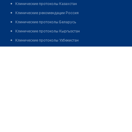
Клинические протоколы Казахстан
Клинические рекомендации Россия
Клинические протоколы Беларусь
Клинические протоколы Кыргызстан
Клинические протоколы Узбекистан
Клинические протоколы диагностики и лечения
Оптика в мкр 2, д. 55
Обзоры мировой медицинской периодики
Позвонить
Заболевания: обзорные статьи
Новости здравоохранения
Медикаменты
Лабораторные показатели
Медицинские термины
Мобильные приложения
клиникам
МИС для клиники