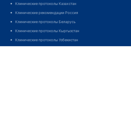
Клинические протоколы Казахстан
Клинические рекомендации Россия
Клинические протоколы Беларусь
Клинические протоколы Кыргызстан
Клинические протоколы Узбекистан
Клинические протоколы диагностики и лечения
Оптика в мкр 2, д. 55
Обзоры мировой медицинской периодики
Позвонить
Заболевания: обзорные статьи
Новости здравоохранения
Медикаменты
Лабораторные показатели
Медицинские термины
Мобильные приложения
клиникам
МИС для клиники