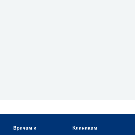
врачам и
клиникам