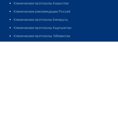
Клинические протоколы Казахстан
Клинические рекомендации Россия
Клинические протоколы Беларусь
Клинические протоколы Кыргызстан
Клинические протоколы Узбекистан
Клинические протоколы диагностики и лечения
Аптека в ТЦ "Арай"
Обзоры мировой медицинской периодики
Заболевания: обзорные статьи
Новости здравоохранения
Медикаменты
Лабораторные показатели
Медицинские термины
Мобильные приложения
клиникам
МИС для клиники