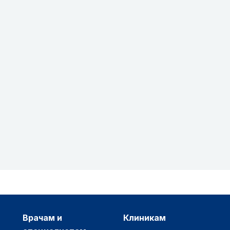
врачам и
клиникам