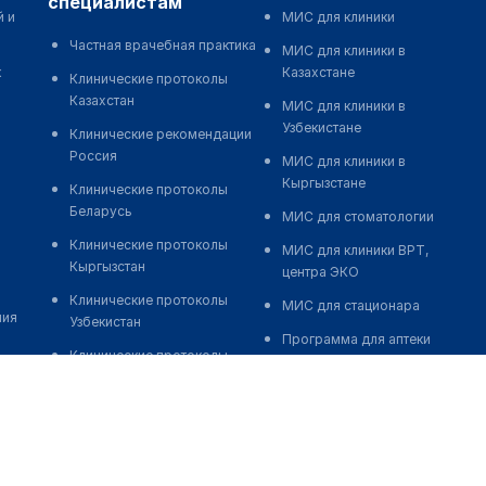
специалистам
й и
МИС для клиники
Частная врачебная практика
МИС для клиники в
к
Казахстане
Клинические протоколы
Казахстан
МИС для клиники в
Узбекистане
Клинические рекомендации
Россия
МИС для клиники в
Кыргызстане
Клинические протоколы
Беларусь
МИС для стоматологии
Клинические протоколы
МИС для клиники ВРТ,
Кыргызстан
центра ЭКО
Клинические протоколы
МИС для стационара
ния
Узбекистан
Программа для аптеки
Клинические протоколы
Автоматизация блока
диагностики и лечения
питания
Обзоры мировой
Реклама и продвижение
медицинской периодики
клиник
Заболевания: обзорные
Разработка сайта клиники