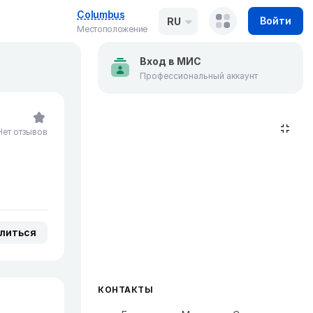
Columbus
Войти
RU
Местоположение
Вход в МИС
Профессиональный аккаунт
Нет отзывов
литься
КОНТАКТЫ