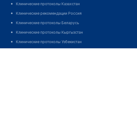
Клинические протоколы Казахстан
Клинические рекомендации Россия
Клинические протоколы Беларусь
Клинические протоколы Кыргызстан
Клинические протоколы Узбекистан
Клинические протоколы диагностики и лечения
Аптека №17/1 "ОСТРОВ ЗДОРОВЬЯ"
Обзоры мировой медицинской периодики
Позвонить
Заболевания: обзорные статьи
Новости здравоохранения
Медикаменты
Лабораторные показатели
Медицинские термины
Мобильные приложения
клиникам
МИС для клиники