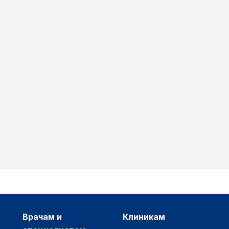
врачам и
клиникам