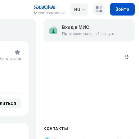
Columbus
Войти
RU
Местоположение
Вход в МИС
Профессиональный аккаунт
Нет отзывов
литься
КОНТАКТЫ