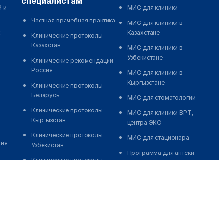
специалистам
й и
МИС для клиники
Частная врачебная практика
МИС для клиники в
к
Казахстане
Клинические протоколы
Казахстан
МИС для клиники в
Узбекистане
Клинические рекомендации
Россия
МИС для клиники в
Кыргызстане
Клинические протоколы
Беларусь
МИС для стоматологии
Клинические протоколы
МИС для клиники ВРТ,
Кыргызстан
центра ЭКО
Клинические протоколы
МИС для стационара
ния
Узбекистан
Программа для аптеки
Клинические протоколы
Автоматизация блока
диагностики и лечения
питания
Обзоры мировой
Реклама и продвижение
медицинской периодики
клиник
Заболевания: обзорные
Разработка сайта клиники