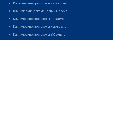
Клинические протоколы Казахстан
Клинические рекомендации Россия
Клинические протоколы Беларусь
Клинические протоколы Кыргызстан
Клинические протоколы Узбекистан
Клинические протоколы диагностики и лечения
Аптека в мкр 12
Обзоры мировой медицинской периодики
Позвонить
Заболевания: обзорные статьи
Новости здравоохранения
Медикаменты
Лабораторные показатели
Медицинские термины
Мобильные приложения
клиникам
МИС для клиники