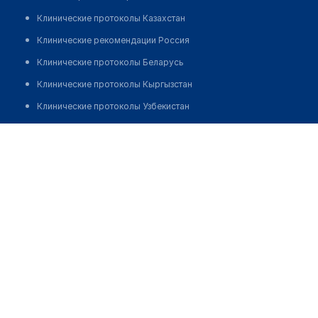
Клинические протоколы Казахстан
Клинические рекомендации Россия
Клинические протоколы Беларусь
Клинические протоколы Кыргызстан
Клинические протоколы Узбекистан
Клинические протоколы диагностики и лечения
Аптека "ФАРМАМИР" № 16
Обзоры мировой медицинской периодики
Позвонить
Заболевания: обзорные статьи
Новости здравоохранения
Медикаменты
Лабораторные показатели
Медицинские термины
Мобильные приложения
клиникам