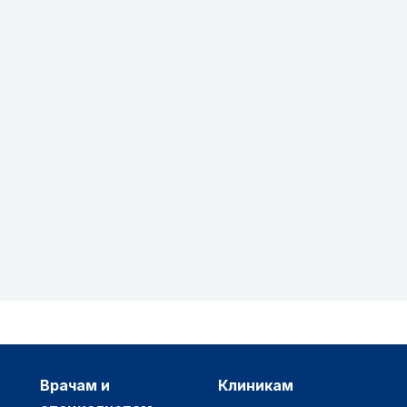
врачам и
клиникам