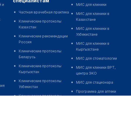
специалистам
й и
МИС для клиники
Частная врачебная практика
МИС для клиники в
к
Казахстане
Клинические протоколы
Казахстан
МИС для клиники в
Узбекистане
Клинические рекомендации
Россия
МИС для клиники в
Кыргызстане
Клинические протоколы
Беларусь
МИС для стоматологии
Клинические протоколы
МИС для клиники ВРТ,
Кыргызстан
центра ЭКО
Клинические протоколы
МИС для стационара
ния
Узбекистан
Программа для аптеки
Клинические протоколы
Автоматизация блока
диагностики и лечения
питания
Обзоры мировой
Реклама и продвижение
медицинской периодики
клиник
Заболевания: обзорные
Разработка сайта клиники