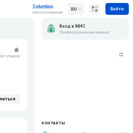
Columbus
Войти
RU
Местоположение
Вход в МИС
Профессиональный аккаунт
Нет отзывов
литься
КОНТАКТЫ