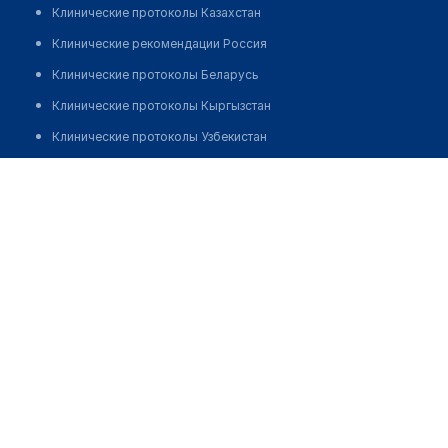
Клинические протоколы Казахстан
Клинические рекомендации Россия
Клинические протоколы Беларусь
Клинические протоколы Кыргызстан
Клинические протоколы Узбекистан
Клинические протоколы диагностики и лечения
Аптека №9 "ОСТРОВ ЗДОРОВЬЯ"
Обзоры мировой медицинской периодики
Позвонить
Заболевания: обзорные статьи
Новости здравоохранения
Медикаменты
Лабораторные показатели
Медицинские термины
Мобильные приложения
клиникам
МИС для клиники