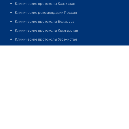
Клинические протоколы Казахстан
Клинические рекомендации Россия
Клинические протоколы Беларусь
Клинические протоколы Кыргызстан
Клинические протоколы Узбекистан
Клинические протоколы диагностики и лечения
Аптека №9 "ОСТРОВ ЗДОРОВЬЯ"
Обзоры мировой медицинской периодики
Позвонить
Заболевания: обзорные статьи
Новости здравоохранения
Медикаменты
Лабораторные показатели
Медицинские термины
Мобильные приложения
клиникам
МИС для клиники