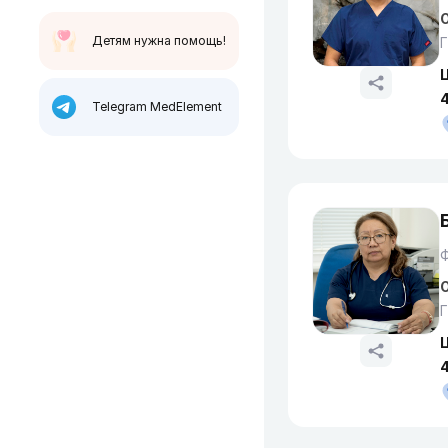
О
Детям нужна помощь!
Г
4
Telegram MedElement
О
Г
4