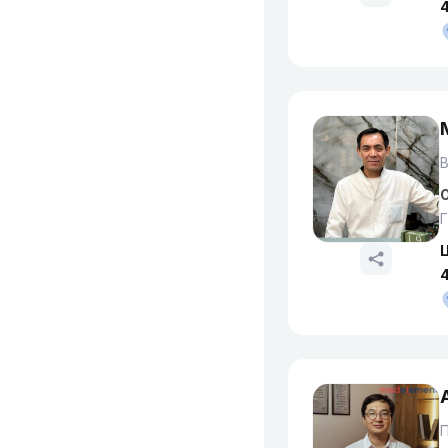
4
О
Г
4