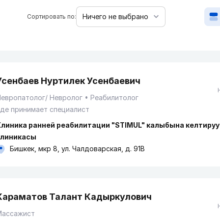
Сортировать по:
Усенбаев Нуртилек Усенбаевич
европатолог/ Невролог
Реабилитолог
де принимает специалист
Клиника ранней реабилитации "STIMUL" калыбына келтируу
клиникасы
Бишкек, мкр 8, ул. Чалдоварская, д. 91В
Караматов Талант Кадыркулович
Массажист