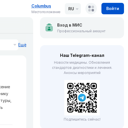
Columbus
Войти
RU
Местоположение
Вход в МИС
Профессиональный аккаунт
Ещё
Наш Telegram-канал
Новости медицины. Обновления
стандартов диагностики и лечения.
Анонсы мероприятий
жение
нику
атуры,
ть
Подпишитесь сейчас!