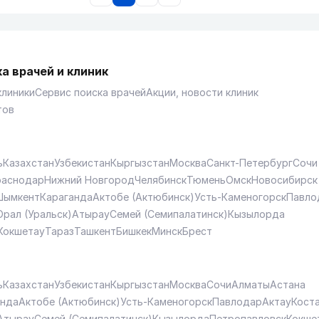
а врачей и клиник
клиники
Сервис поиска врачей
Акции, новости клиник
тов
ь
Казахстан
Узбекистан
Кыргызстан
Москва
Санкт-Петербург
Сочи
раснодар
Нижний Новгород
Челябинск
Тюмень
Омск
Новосибирск
Шымкент
Караганда
Актобе (Актюбинск)
Усть-Каменогорск
Павло
Орал (Уральск)
Атырау
Семей (Семипалатинск)
Кызылорда
Кокшетау
Тараз
Ташкент
Бишкек
Минск
Брест
ь
Казахстан
Узбекистан
Кыргызстан
Москва
Сочи
Алматы
Астана
анда
Актобе (Актюбинск)
Усть-Каменогорск
Павлодар
Актау
Кост
Атырау
Семей (Семипалатинск)
Кызылорда
Петропавловск
Кокше