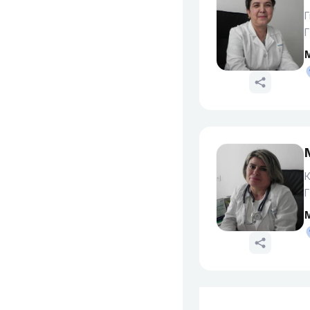
Г
Г
Г