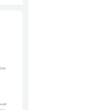
дар
анай
тау