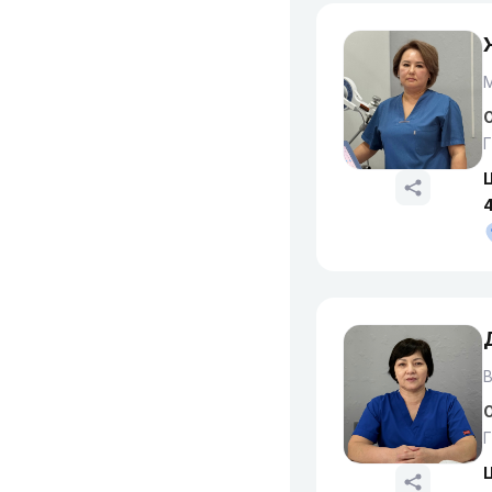
М
О
Г
4
В
О
Г