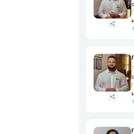
О
Г
О
Г