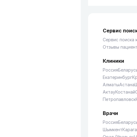
Сервис поиск
Сервис поиска 
Отзывы пациен
Клиники
Россия
Беларус
Екатеринбург
К
Алматы
Астана
Актау
Костанай
Петропавловск
Врачи
Россия
Беларус
Шымкент
Караг
Орал (Уральск)