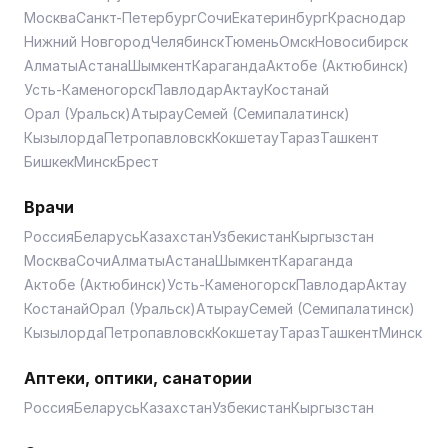
Москва
Санкт-Петербург
Сочи
Екатеринбург
Краснодар
Нижний Новгород
Челябинск
Тюмень
Омск
Новосибирск
Алматы
Астана
Шымкент
Караганда
Актобе (Актюбинск)
Усть-Каменогорск
Павлодар
Актау
Костанай
Орал (Уральск)
Атырау
Семей (Семипалатинск)
Кызылорда
Петропавловск
Кокшетау
Тараз
Ташкент
Бишкек
Минск
Брест
Врачи
Россия
Беларусь
Казахстан
Узбекистан
Кыргызстан
Москва
Сочи
Алматы
Астана
Шымкент
Караганда
Актобе (Актюбинск)
Усть-Каменогорск
Павлодар
Актау
Костанай
Орал (Уральск)
Атырау
Семей (Семипалатинск)
Кызылорда
Петропавловск
Кокшетау
Тараз
Ташкент
Минск
Аптеки, оптики, санатории
Россия
Беларусь
Казахстан
Узбекистан
Кыргызстан