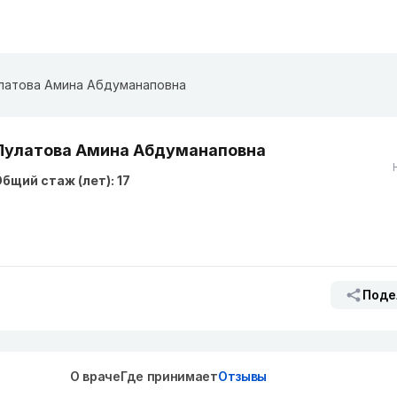
латова Амина Абдуманаповна
Пулатова Амина Абдуманаповна
бщий стаж (лет): 17
Поде
О враче
Где принимает
Отзывы