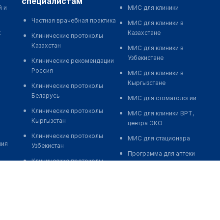
специалистам
й и
МИС для клиники
Частная врачебная практика
МИС для клиники в
к
Казахстане
Клинические протоколы
Казахстан
МИС для клиники в
Узбекистане
Клинические рекомендации
Россия
МИС для клиники в
Кыргызстане
Клинические протоколы
Беларусь
МИС для стоматологии
Клинические протоколы
МИС для клиники ВРТ,
Кыргызстан
центра ЭКО
Клинические протоколы
МИС для стационара
ния
Узбекистан
Программа для аптеки
Клинические протоколы
Автоматизация блока
диагностики и лечения
питания
Обзоры мировой
Реклама и продвижение
медицинской периодики
клиник
Заболевания: обзорные
Разработка сайта клиники