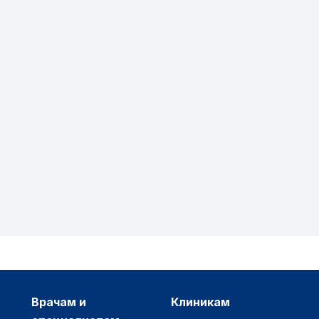
врачам и
клиникам