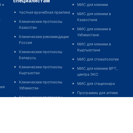
специалистам
й и
МИС для клиники
Частная врачебная практика
МИС для клиники в
к
Казахстане
Клинические протоколы
Казахстан
МИС для клиники в
Узбекистане
Клинические рекомендации
Россия
МИС для клиники в
Кыргызстане
Клинические протоколы
Беларусь
МИС для стоматологии
Клинические протоколы
МИС для клиники ВРТ,
Кыргызстан
центра ЭКО
Клинические протоколы
МИС для стационара
ния
Узбекистан
Программа для аптеки
Клинические протоколы
Автоматизация блока
диагностики и лечения
питания
Обзоры мировой
Реклама и продвижение
медицинской периодики
клиник
Заболевания: обзорные
Разработка сайта клиники