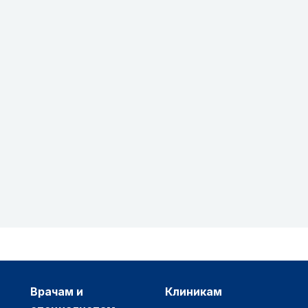
врачам и
клиникам