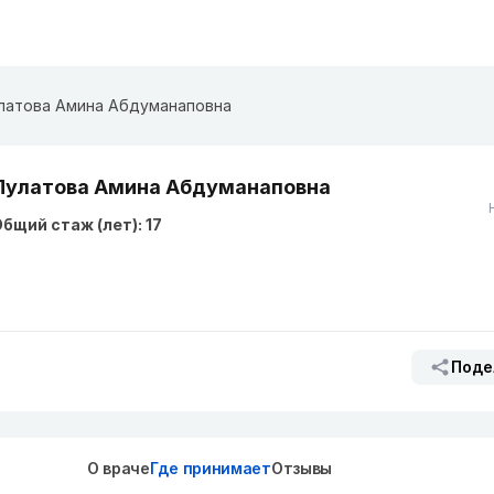
латова Амина Абдуманаповна
Пулатова Амина Абдуманаповна
бщий стаж (лет): 17
Поде
О враче
Где принимает
Отзывы