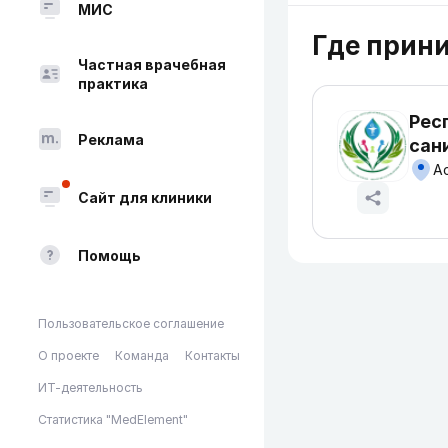
МИС
Где прин
Частная врачебная
практика
Рес
Реклама
сан
Ас
Сайт для клиники
Помощь
Пользовательское соглашение
О проекте
Команда
Контакты
ИТ-деятельность
Статистика "MedElement"