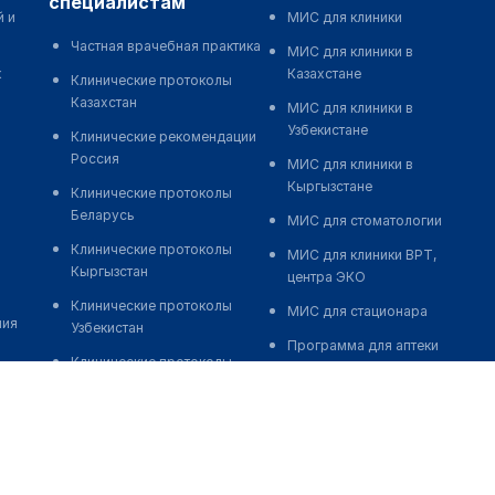
специалистам
й и
МИС для клиники
Частная врачебная практика
МИС для клиники в
к
Казахстане
Клинические протоколы
Казахстан
МИС для клиники в
Узбекистане
Клинические рекомендации
Россия
МИС для клиники в
Кыргызстане
Клинические протоколы
Беларусь
МИС для стоматологии
Клинические протоколы
МИС для клиники ВРТ,
Кыргызстан
центра ЭКО
Клинические протоколы
МИС для стационара
ния
Узбекистан
Программа для аптеки
Клинические протоколы
Автоматизация блока
диагностики и лечения
питания
Обзоры мировой
Реклама и продвижение
медицинской периодики
клиник
Заболевания: обзорные
Разработка сайта клиники