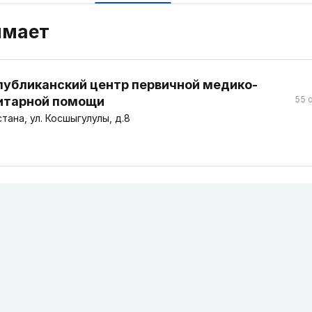
имает
публиканский центр первичной медико-
итарной помощи
55 
тана, ул. Косшыгулулы, д.8