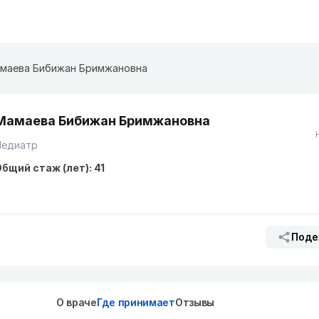
маева Бибижан Бримжановна
Мамаева Бибижан Бримжановна
Педиатр
бщий стаж (лет): 41
Поде
О враче
Где принимает
Отзывы