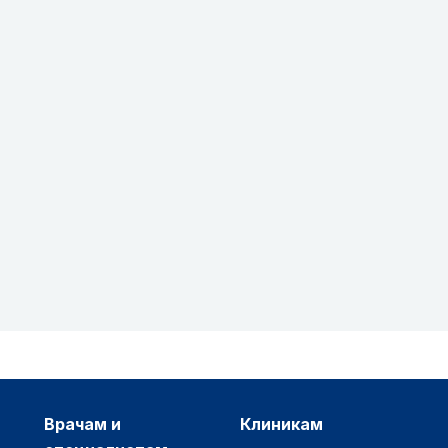
врачам и
клиникам