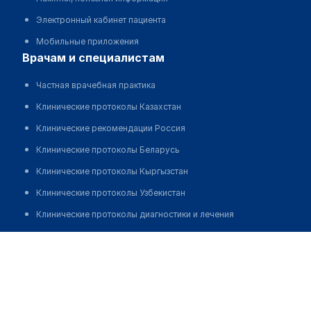
Электронный кабинет пациента
Мобильные приложения
врачам и специалистам
Частная врачебная практика
Клинические протоколы Казахстан
Клинические рекомендации Россия
Клинические протоколы Беларусь
Клинические протоколы Кыргызстан
Клинические протоколы Узбекистан
Клинические протоколы диагностики и лечения
Обзоры мировой медицинской периодики
Байсалбаева Забира Бегеновна
Заболевания: обзорные статьи
Новости здравоохранения
Медикаменты