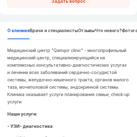
Задать вопрос
О клинике
Врачи и специалисты
Отзывы
Что нового?
Фотог
Медицинский центр "Q
amqor clinic" - м
ногопрофильный
медицинский центр, специализирующийся на
комплексных консультативно-диагностических услугах
и лечении всех заболеваний сердечно-сосудистой
системы, желудочно-кишечного тракта, органов малого
таза, мочеполовой системы, эндокринной системы.
Клиника оказывает услуги планирования семьи, check-up
услуги.
Наши услуги:
- УЗИ- диагностика