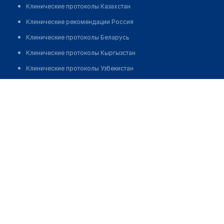
Клинические протоколы Казахстан
Клинические рекомендации Россия
Клинические протоколы Беларусь
Клинические протоколы Кыргызстан
Клинические протоколы Узбекистан
Клинические протоколы диагностики и лечения
Тугушева Гульшат Каиржановна
Обзоры мировой медицинской периодики
Заболевания: обзорные статьи
Новости здравоохранения
Медикаменты
Лабораторные показатели
Медицинские термины
Мобильные приложения
клиникам
МИС для клиники