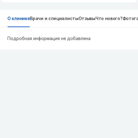
О клинике
Врачи и специалисты
Отзывы
Что нового?
Фотог
Подробная информация не добавлена