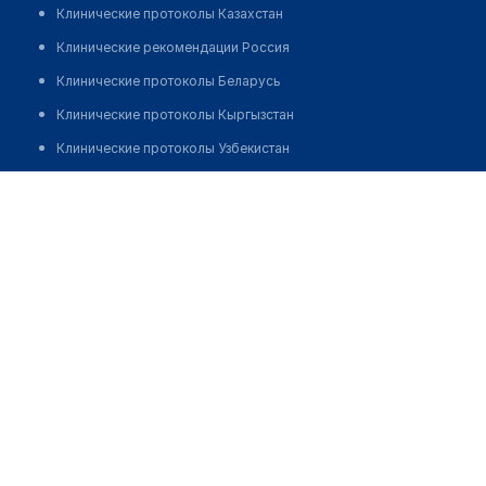
Клинические протоколы Казахстан
Клинические рекомендации Россия
Клинические протоколы Беларусь
Клинические протоколы Кыргызстан
Клинические протоколы Узбекистан
Клинические протоколы диагностики и лечения
Клиника "ТАБУ"
Обзоры мировой медицинской периодики
Позвонить
Заболевания: обзорные статьи
Новости здравоохранения
Медикаменты
Лабораторные показатели
Медицинские термины
Мобильные приложения
клиникам
МИС для клиники