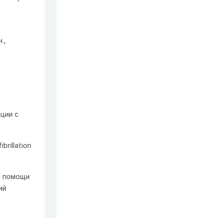
.,
ции с
brillation
ия помощи
ий