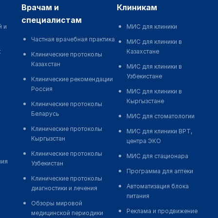
врачам и
клиникам
специалистам
й и
МИС для клиники
Частная врачебная практика
МИС для клиники в
к
Казахстане
Клинические протоколы
Казахстан
МИС для клиники в
Узбекистане
Клинические рекомендации
Россия
МИС для клиники в
Кыргызстане
Клинические протоколы
Беларусь
МИС для стоматологии
Клинические протоколы
МИС для клиники ВРТ,
Кыргызстан
центра ЭКО
Клинические протоколы
МИС для стационара
ния
Узбекистан
Программа для аптеки
Клинические протоколы
Автоматизация блока
диагностики и лечения
питания
Обзоры мировой
Реклама и продвижение
медицинской периодики