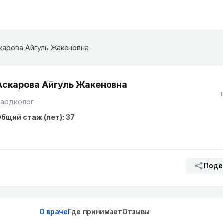
карова Айгуль Жакеновна
Аскарова Айгуль Жакеновна
Кардиолог
бщий стаж (лет): 37
Поде
О враче
Где принимает
Отзывы