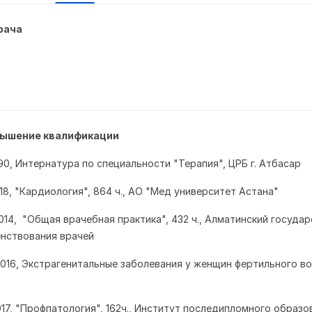
рача
вышение квалификации
1990, Интернатура
по специальности "Терапия", ЦРБ г. Атбасар
018,
"Кардиология", 864 ч., АО "Мед университет Астана"
.2014, "Общая врачебная практика", 432 ч., Алматинский госуда
нствования врачей
.2016, Экстрагенитальные заболевания у женщин фертильного во
.2017, "Профпатология", 162ч., Институт последипломного образо