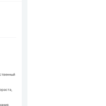
рственный
зраста,
вания,