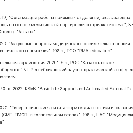
9.2019, "Организация работы приемных отделений, оказывающих
щь на основе медицинской сортировки по триаж-системе", 8 ч
й центр "Астана"
1.2020, "Актульные вопросы медицинского освидетельствования
котического опьянения", 108 ч., ТОО "RMA-education"
ательная кардиология 2020", 9 ч., РОО "Казахстанское
общество" VII Республиканский научно-практической конферен
частием
2020 по 2022, КВМК "Basic Life Support and Automated External Defi
.2020, "Гипертонические кризы: алгоритм диагностики и оказан
 (СМП, ПМСП) и госпитальном этапах", 108 ч., НАО "Медицинск
на"