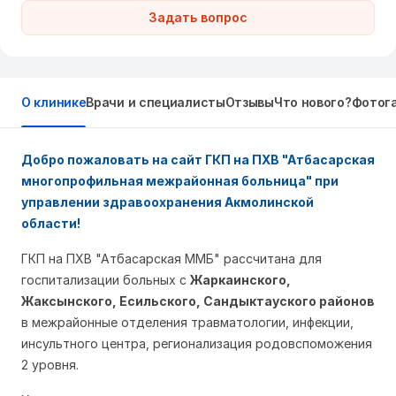
Задать вопрос
О клинике
Врачи и специалисты
Отзывы
Что нового?
Фотог
Добро пожаловать на сайт ГКП на ПХВ "Атбасарская
многопрофильная межрайонная больница" при
управлении здравоохранения Акмолинской
области!
ГКП на ПХВ "Атбасарская ММБ" рассчитана для
госпитализации больных с
Жаркаинского,
Жаксынского, Есильского, Сандыктауского районов
в межрайонные отделения травматологии, инфекции,
инсультного центра, регионализация родовспоможения
2 уровня.