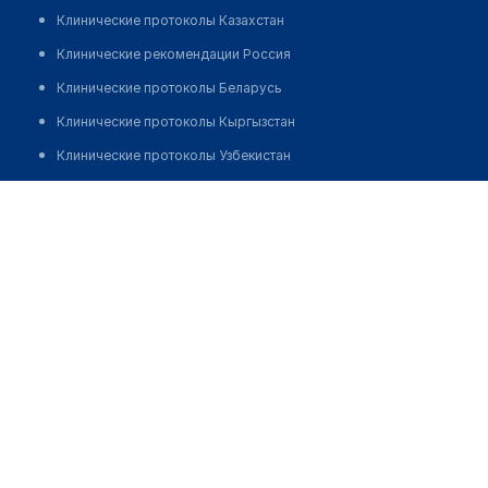
Клинические протоколы Казахстан
Клинические рекомендации Россия
Клинические протоколы Беларусь
Клинические протоколы Кыргызстан
Клинические протоколы Узбекистан
Клинические протоколы диагностики и лечения
Сафарова Парахат Абдраахмановна
Обзоры мировой медицинской периодики
Заболевания: обзорные статьи
Новости здравоохранения
Медикаменты
Лабораторные показатели
Медицинские термины
Мобильные приложения
клиникам