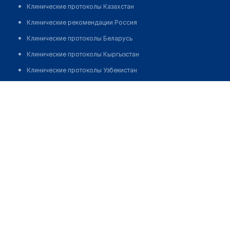
Клинические протоколы Казахстан
Клинические рекомендации Россия
Клинические протоколы Беларусь
Клинические протоколы Кыргызстан
Клинические протоколы Узбекистан
Клинические протоколы диагностики и лечения
Сафарова Парахат Абдраахмановна
Обзоры мировой медицинской периодики
Заболевания: обзорные статьи
Новости здравоохранения
Медикаменты
Лабораторные показатели
Медицинские термины
Мобильные приложения
клиникам
МИС для клиники