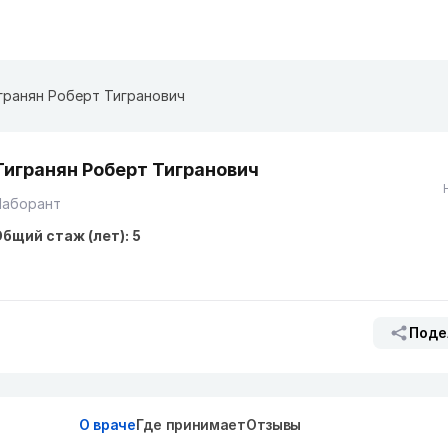
гранян Роберт Тигранович
Тигранян Роберт Тигранович
Лаборант
бщий стаж (лет): 5
Поде
О враче
Где принимает
Отзывы