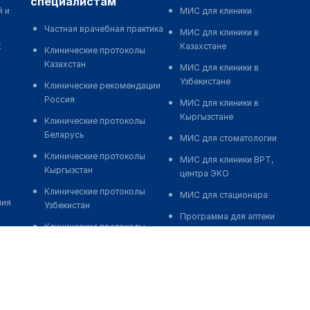
специалистам
й и
МИС для клиники
Частная врачебная практика
МИС для клиники в
к
Казахстане
Клинические протоколы
Казахстан
МИС для клиники в
Узбекистане
Клинические рекомендации
Россия
МИС для клиники в
Кыргызстане
Клинические протоколы
Беларусь
МИС для стоматологии
Клинические протоколы
МИС для клиники ВРТ,
Кыргызстан
центра ЭКО
Клинические протоколы
МИС для стационара
ния
Узбекистан
Программа для аптеки
Клинические протоколы
Автоматизация блока
диагностики и лечения
питания
Обзоры мировой
Реклама и продвижение
медицинской периодики
клиник
Заболевания: обзорные
Разработка сайта клиники