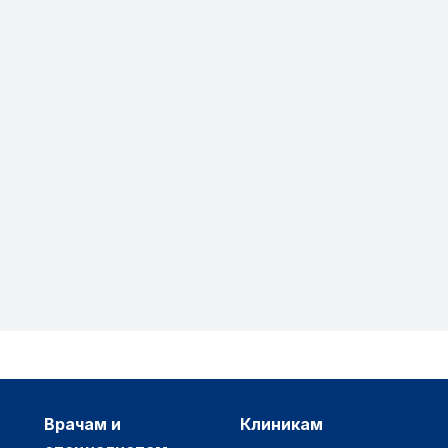
врачам и
клиникам