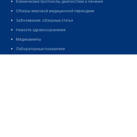
Клинические протоколы диагностики и лечения
Обзоры мировой медицинской периодики
Заболевания: обзорные статьи
Новости здравоохранения
Медикаменты
Лабораторные показатели
Медицинские термины
Диагностический центр "3D DENTAL" на Жамбыла
Мобильные приложения
Позвонить
клиникам
МИС для клиники
МИС для клиники в Казахстане
МИС для клиники в Узбекистане
МИС для клиники в Кыргызстане
МИС для стоматологии
МИС для клиники ВРТ, центра ЭКО