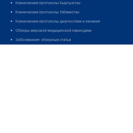
Клинические протоколы Кыргызстан
Клинические протоколы Узбекистан
Клинические протоколы диагностики и лечения
Обзоры мировой медицинской периодики
Заболевания: обзорные статьи
Laureano Molins
Новости здравоохранения
Медикаменты
Лабораторные показатели
Медицинские термины
Мобильные приложения
клиникам
МИС для клиники
МИС для клиники в Казахстане
МИС для клиники в Узбекистане
МИС для клиники в Кыргызстане