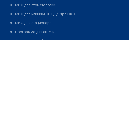
МИС для стоматологии
МИС для клиники ВРТ, центра ЭКО
МИС для стационара
Программа для аптеки
Автоматизация блока питания
Сеть клиник "QUIRONSALUD". Лечение в Испании
Реклама и продвижение клиник
Разработка сайта клиники
Разработка сайта клиники в России
Разработка сайта клиники в Казахстане
Разработка сайта клиники в Беларуси
Разработка сайта клиники в Кыргызстане
Разработка сайта клиники в Узбекистане
для бизнеса
Партнёрство, инвестиции