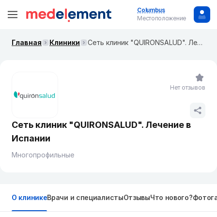
Columbus
Местоположение
Главная
Клиники
Сеть клиник "QUIRONSALUD". Лечение в Испании
Нет отзывов
Сеть клиник "QUIRONSALUD". Лечение в
Испании
Многопрофильные
О клинике
Врачи и специалисты
Отзывы
Что нового?
Фотог