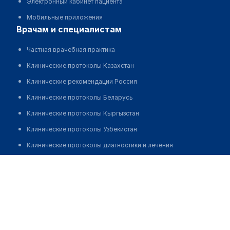
Электронный кабинет пациента
Мобильные приложения
врачам и специалистам
Частная врачебная практика
Клинические протоколы Казахстан
Клинические рекомендации Россия
Клинические протоколы Беларусь
Клинические протоколы Кыргызстан
Клинические протоколы Узбекистан
Клинические протоколы диагностики и лечения
Обзоры мировой медицинской периодики
Шидерова Гузель Бауржановна
Заболевания: обзорные статьи
Новости здравоохранения
Медикаменты
Лабораторные показатели