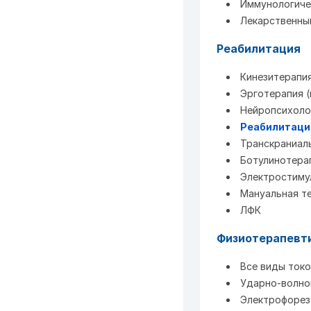
Иммунологиче
Лекарственны
Реабилитация
Кинезитерапи
Эрготерапия (
Нейропсихолог
Реабилитаци
Транскраниаль
Ботулинотерап
Электростиму
Мануальная т
ЛФК
Физиотерапевт
Все виды токо
Ударно-волнов
Электрофорез