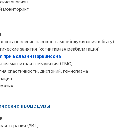
ские анализы
й мониторинг
я
восстановление навыков самообслуживания в быту)
ические занятия (когнитивная реабилитация)
я при Болезни Паркинсона
ная магнитная стимуляция (ТМС)
ия спастичности, дистоний, гемиспазма
ляция
ерапия
ические процедуры
в
ая терапия (УВТ)