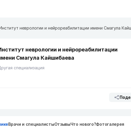
Институт неврологии и нейрореабилитации имени Смагула Кай
Институт неврологии и нейрореабилитации
имени Смагула Кайшибаева
ругая специализация
Поде
нике
Врачи и специалисты
Отзывы
Что нового?
Фотогалерея