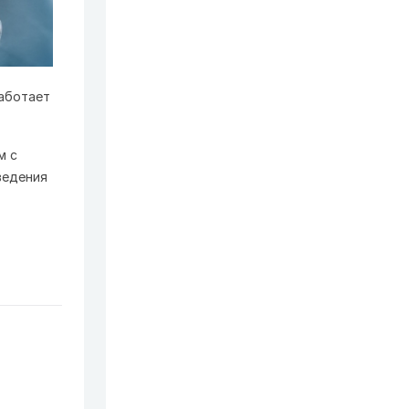
работает
м с
ведения