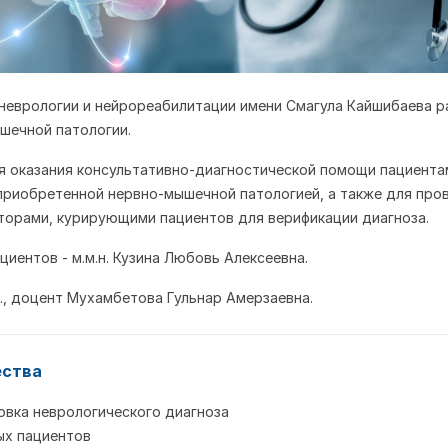
 неврологии и нейрореабилитации имени Смагула Кайшибаева 
шечной патологии.
я оказания консультативно-диагностической помощи пациента
приобретенной нервно-мышечной патологией, а также для про
торами, курирующими пациентов для верификации диагноза.
иентов - м.м.н. Кузина Любовь Алексеевна.
н., доцент Мухамбетова Гульнар Амерзаевна.
ества
овка неврологического диагноза
ых пациентов