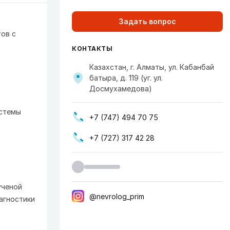
Задать вопрос
ов с
КОНТАКТЫ
Казахстан, г. Алматы, ул. Кабанбай
батыра, д. 119 (уг. ул.
Досмухамедова)
истемы
+7 (747) 494 70 75
+7 (727) 317 42 28
ученой
@nevrolog_prim
агностики