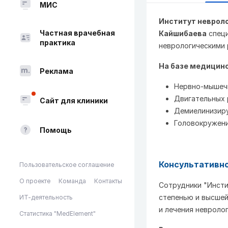
МИС
Институт неврол
Частная врачебная
Кайшибаева
специ
практика
неврологическими 
На базе медицин
Реклама
Нервно-мышеч
Двигательных 
Сайт для клиники
Демиелинизиру
Головокружени
Помощь
Консультативн
Пользовательское соглашение
О проекте
Команда
Контакты
Сотрудники "Инсти
степенью и высшей
ИТ-деятельность
и лечения невроло
Статистика "MedElement"