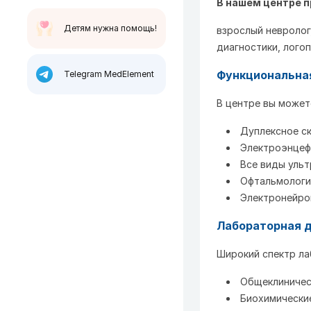
В нашем центре 
Детям нужна помощь!
взрослый невролог
диагностики, логоп
Функциональна
Telegram MedElement
В центре вы может
Дуплексное ск
Электроэнцеф
Все виды ульт
Офтальмологи
Электронейро
Лабораторная 
Широкий спектр ла
Общеклиничес
Биохимически