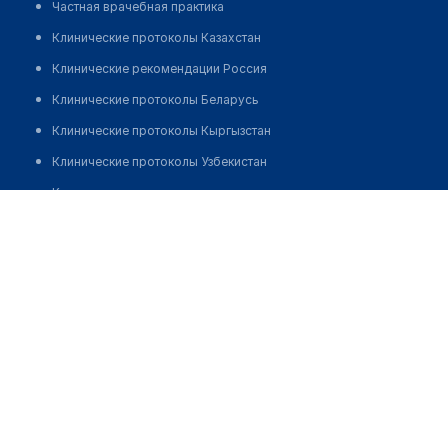
Частная врачебная практика
Клинические протоколы Казахстан
Клинические рекомендации Россия
Клинические протоколы Беларусь
Клинические протоколы Кыргызстан
Клинические протоколы Узбекистан
Клинические протоколы диагностики и лечения
Дудков Владимир Алексеевич
Обзоры мировой медицинской периодики
Заболевания: обзорные статьи
Новости здравоохранения
Медикаменты
Лабораторные показатели
Медицинские термины
Мобильные приложения
клиникам