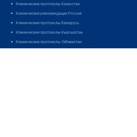
Клинические протоколы Казахстан
Клинические рекомендации Россия
Клинические протоколы Беларусь
Клинические протоколы Кыргызстан
Клинические протоколы Узбекистан
Клинические протоколы диагностики и лечения
Дудков Владимир Алексеевич
Обзоры мировой медицинской периодики
Заболевания: обзорные статьи
Новости здравоохранения
Медикаменты
Лабораторные показатели
Медицинские термины
Мобильные приложения
клиникам
МИС для клиники