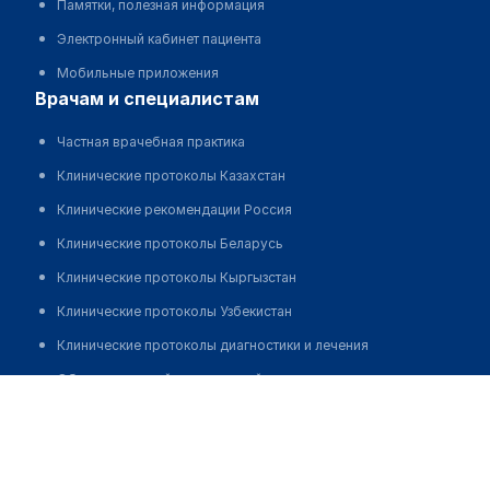
Памятки, полезная информация
Электронный кабинет пациента
Мобильные приложения
врачам и специалистам
Частная врачебная практика
Клинические протоколы Казахстан
Клинические рекомендации Россия
Клинические протоколы Беларусь
Клинические протоколы Кыргызстан
Клинические протоколы Узбекистан
Клинические протоколы диагностики и лечения
Обзоры мировой медицинской периодики
Газиходжаева Муаттар Шавкатовна
Заболевания: обзорные статьи
Новости здравоохранения
Медикаменты