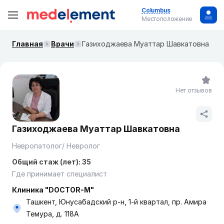
Columbus
Местоположение
Главная
Врачи
Газиходжаева Муаттар Шавкатовна
Нет отзывов
Газиходжаева Муаттар Шавкатовна
Невропатолог/ Невролог
Общий стаж (лет): 35
Где принимает специалист
Клиника "DOCTOR-M"
Ташкент, Юнусабадский р-н, 1-й квартал, пр. Амира
Темура, д. 118А