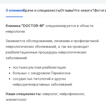
О клинике
Врачи и специалисты
Отзывы
Что нового?
Фотог
Клиника "DOCTOR-M"
специализируется в области
неврологии.
Занимается обследованием, лечением и профилактикой
неврологических зболенваний, а так же проводит
реабилитационные процедуры неврологических
заболеваний:
постъинсультная реабилитация
больных с синдромом Паркинсона
сосудистых патологий и других
нейродегенеративных заболеваний.
Наши специалисты:
невролог, нейрофизиолог,
эпилептолог.